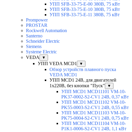
УПП SFB-33-75-E-00 380В, 75 кВт
УПП SFB-33-75-E-10 380В, 75 кВт
УПП SFB-33-75-E-11 380В, 75 кВт
Prompower
PROSTAR
Rockwell Automation
Santerno
Schneider Electric
Siemens
Systeme Electric
VEDA
▼
УПП VEDA MCD1
▼
Обзор устройств плавного пуска
VEDA MCD1
УПП MCD1 24В, для двигателей
1х220В, без кнопки "Пуск"
▼
УПП MCD1 MCD11101 VM-10-
PK37-0002-S2-CV1 24В, 0,37 кВт
УПП MCD1 MCD11102 VM-10-
PK55-0003-S2-CV1 24В, 0,55 кВт
УПП MCD1 MCD11103 VM-10-
PK75-0004-S2-CV1 24В, 0,75 кВт
УПП MCD1 MCD11104 VM-10-
P1K1-0006-S2-CV1 24В, 1,1 кВт