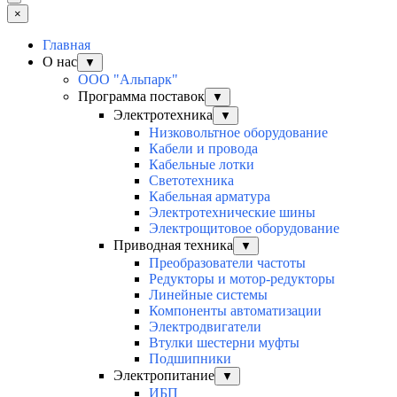
×
Главная
О нас
▼
ООО "Альпарк"
Программа поставок
▼
Электротехника
▼
Низковольтное оборудование
Кабели и провода
Кабельные лотки
Светотехника
Кабельная арматура
Электротехнические шины
Электрощитовое оборудование
Приводная техника
▼
Преобразователи частоты
Редукторы и мотор-редукторы
Линейные системы
Компоненты автоматизации
Электродвигатели
Втулки шестерни муфты
Подшипники
Электропитание
▼
ИБП