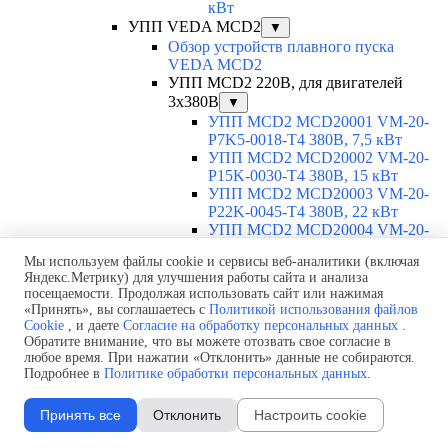
кВт
УПП VEDA MCD2
▼
Обзор устройств плавного пуска
VEDA MCD2
УПП MCD2 220В, для двигателей
3х380В
▼
УПП MCD2 MCD20001 VM-20-
P7K5-0018-T4 380В, 7,5 кВт
УПП MCD2 MCD20002 VM-20-
P15K-0030-T4 380В, 15 кВт
УПП MCD2 MCD20003 VM-20-
P22K-0045-T4 380В, 22 кВт
УПП MCD2 MCD20004 VM-20-
P30K-0060-T4 380В, 30 кВт
Мы используем файлы cookie и сервисы веб-аналитики (включая
УПП MCD2 MCD20005 VM-20-
Яндекс.Метрику) для улучшения работы сайта и анализа
P37K-0075-T4 380В, 37 кВт
посещаемости. Продолжая использовать сайт или нажимая
УПП MCD2 MCD20006 VM-20-
«Принять», вы соглашаетесь с
Политикой использования файлов
P45K-0090-T4 380В, 45 кВт
Cookie
, и даете
Согласие на обработку персональных данных
.
УПП MCD2 MCD20007 VM-20-
Обратите внимание, что вы можете отозвать свое согласие в
P55K-0110-T4 380В, 55 кВт
любое время. При нажатии «Отклонить» данные не собираются.
УПП MCD2 MCD20008 VM-20-
Подробнее в
Политике обработки персональных данных
.
P75K-0145-T4 380В, 75 кВт
УПП MCD2 MCD20009 VM-20-
Принять все
Отклонить
Настроить cookie
P90K-0175-T4 380В, 90 кВт
УПП MCD2 MCD20010 VM-20-