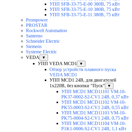
УПП SFB-33-75-E-00 380В, 75 кВт
УПП SFB-33-75-E-10 380В, 75 кВт
УПП SFB-33-75-E-11 380В, 75 кВт
Prompower
PROSTAR
Rockwell Automation
Santerno
Schneider Electric
Siemens
Systeme Electric
VEDA
▼
УПП VEDA MCD1
▼
Обзор устройств плавного пуска
VEDA MCD1
УПП MCD1 24В, для двигателей
1х220В, без кнопки "Пуск"
▼
УПП MCD1 MCD11101 VM-10-
PK37-0002-S2-CV1 24В, 0,37 кВт
УПП MCD1 MCD11102 VM-10-
PK55-0003-S2-CV1 24В, 0,55 кВт
УПП MCD1 MCD11103 VM-10-
PK75-0004-S2-CV1 24В, 0,75 кВт
УПП MCD1 MCD11104 VM-10-
P1K1-0006-S2-CV1 24В, 1,1 кВт