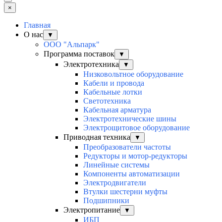
×
Главная
О нас
▼
ООО "Альпарк"
Программа поставок
▼
Электротехника
▼
Низковольтное оборудование
Кабели и провода
Кабельные лотки
Светотехника
Кабельная арматура
Электротехнические шины
Электрощитовое оборудование
Приводная техника
▼
Преобразователи частоты
Редукторы и мотор-редукторы
Линейные системы
Компоненты автоматизации
Электродвигатели
Втулки шестерни муфты
Подшипники
Электропитание
▼
ИБП