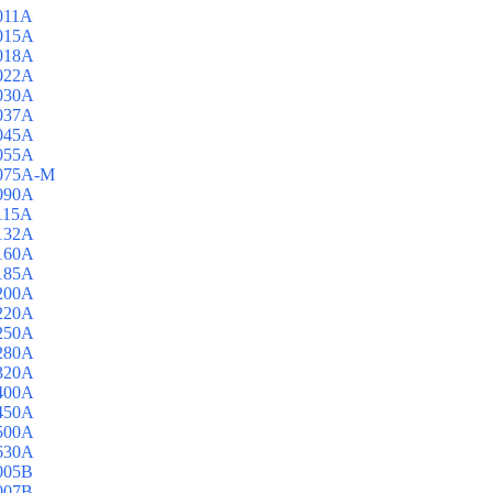
011A
015A
018A
022A
030A
037A
045A
055A
3075A-M
090A
115A
132A
160A
185A
200A
220A
250A
280A
320A
400A
450A
500A
630A
005B
007B