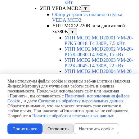
кВт
УПП VEDA MCD2
▼
Обзор устройств плавного пуска
VEDA MCD2
УПП MCD2 220В, для двигателей
3х380В
▼
УПП MCD2 MCD20001 VM-20-
P7K5-0018-T4 380В, 7,5 кВт
УПП MCD2 MCD20002 VM-20-
P15K-0030-T4 380В, 15 кВт
УПП MCD2 MCD20003 VM-20-
P22K-0045-T4 380В, 22 кВт
УПП MCD2 MCD20004 VM-20-
P30K-0060-T4 380В, 30 кВт
Мы используем файлы cookie и сервисы веб-аналитики (включая
УПП MCD2 MCD20005 VM-20-
Яндекс.Метрику) для улучшения работы сайта и анализа
P37K-0075-T4 380В, 37 кВт
посещаемости. Продолжая использовать сайт или нажимая
УПП MCD2 MCD20006 VM-20-
«Принять», вы соглашаетесь с
Политикой использования файлов
P45K-0090-T4 380В, 45 кВт
Cookie
, и даете
Согласие на обработку персональных данных
.
УПП MCD2 MCD20007 VM-20-
Обратите внимание, что вы можете отозвать свое согласие в
P55K-0110-T4 380В, 55 кВт
любое время. При нажатии «Отклонить» данные не собираются.
УПП MCD2 MCD20008 VM-20-
Подробнее в
Политике обработки персональных данных
.
P75K-0145-T4 380В, 75 кВт
УПП MCD2 MCD20009 VM-20-
Принять все
Отклонить
Настроить cookie
P90K-0175-T4 380В, 90 кВт
УПП MCD2 MCD20010 VM-20-