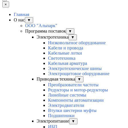
×
Главная
О нас
▼
ООО "Альпарк"
Программа поставок
▼
Электротехника
▼
Низковольтное оборудование
Кабели и провода
Кабельные лотки
Светотехника
Кабельная арматура
Электротехнические шины
Электрощитовое оборудование
Приводная техника
▼
Преобразователи частоты
Редукторы и мотор-редукторы
Линейные системы
Компоненты автоматизации
Электродвигатели
Втулки шестерни муфты
Подшипники
Электропитание
▼
ИБП