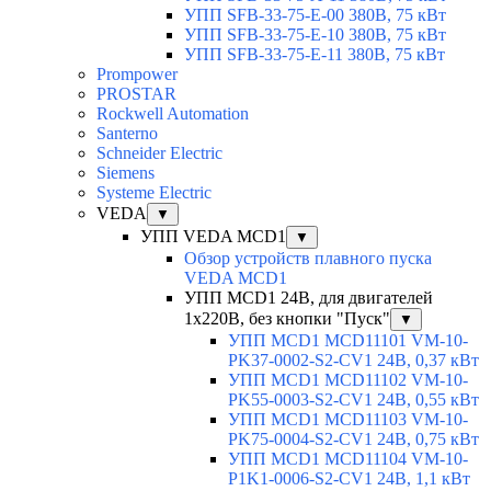
УПП SFB-33-75-E-00 380В, 75 кВт
УПП SFB-33-75-E-10 380В, 75 кВт
УПП SFB-33-75-E-11 380В, 75 кВт
Prompower
PROSTAR
Rockwell Automation
Santerno
Schneider Electric
Siemens
Systeme Electric
VEDA
▼
УПП VEDA MCD1
▼
Обзор устройств плавного пуска
VEDA MCD1
УПП MCD1 24В, для двигателей
1х220В, без кнопки "Пуск"
▼
УПП MCD1 MCD11101 VM-10-
PK37-0002-S2-CV1 24В, 0,37 кВт
УПП MCD1 MCD11102 VM-10-
PK55-0003-S2-CV1 24В, 0,55 кВт
УПП MCD1 MCD11103 VM-10-
PK75-0004-S2-CV1 24В, 0,75 кВт
УПП MCD1 MCD11104 VM-10-
P1K1-0006-S2-CV1 24В, 1,1 кВт