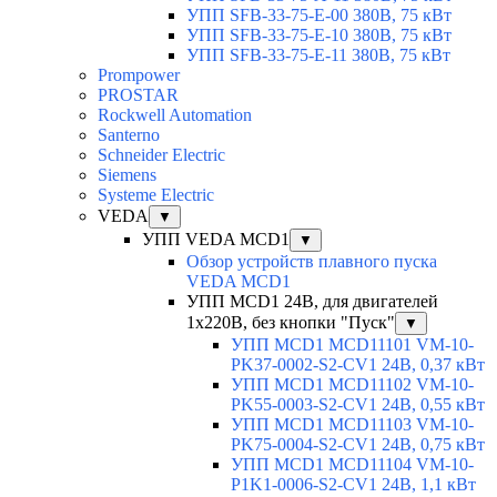
УПП SFB-33-75-E-00 380В, 75 кВт
УПП SFB-33-75-E-10 380В, 75 кВт
УПП SFB-33-75-E-11 380В, 75 кВт
Prompower
PROSTAR
Rockwell Automation
Santerno
Schneider Electric
Siemens
Systeme Electric
VEDA
▼
УПП VEDA MCD1
▼
Обзор устройств плавного пуска
VEDA MCD1
УПП MCD1 24В, для двигателей
1х220В, без кнопки "Пуск"
▼
УПП MCD1 MCD11101 VM-10-
PK37-0002-S2-CV1 24В, 0,37 кВт
УПП MCD1 MCD11102 VM-10-
PK55-0003-S2-CV1 24В, 0,55 кВт
УПП MCD1 MCD11103 VM-10-
PK75-0004-S2-CV1 24В, 0,75 кВт
УПП MCD1 MCD11104 VM-10-
P1K1-0006-S2-CV1 24В, 1,1 кВт