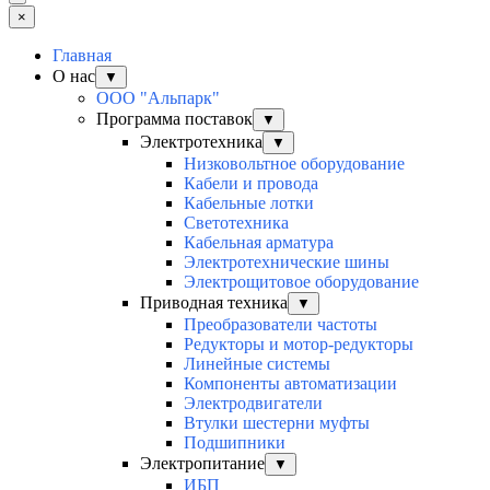
×
Главная
О нас
▼
ООО "Альпарк"
Программа поставок
▼
Электротехника
▼
Низковольтное оборудование
Кабели и провода
Кабельные лотки
Светотехника
Кабельная арматура
Электротехнические шины
Электрощитовое оборудование
Приводная техника
▼
Преобразователи частоты
Редукторы и мотор-редукторы
Линейные системы
Компоненты автоматизации
Электродвигатели
Втулки шестерни муфты
Подшипники
Электропитание
▼
ИБП