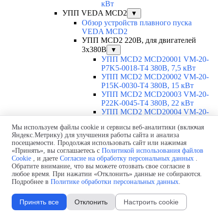
кВт
УПП VEDA MCD2
▼
Обзор устройств плавного пуска
VEDA MCD2
УПП MCD2 220В, для двигателей
3х380В
▼
УПП MCD2 MCD20001 VM-20-
P7K5-0018-T4 380В, 7,5 кВт
УПП MCD2 MCD20002 VM-20-
P15K-0030-T4 380В, 15 кВт
УПП MCD2 MCD20003 VM-20-
P22K-0045-T4 380В, 22 кВт
УПП MCD2 MCD20004 VM-20-
P30K-0060-T4 380В, 30 кВт
Мы используем файлы cookie и сервисы веб-аналитики (включая
УПП MCD2 MCD20005 VM-20-
Яндекс.Метрику) для улучшения работы сайта и анализа
P37K-0075-T4 380В, 37 кВт
посещаемости. Продолжая использовать сайт или нажимая
УПП MCD2 MCD20006 VM-20-
«Принять», вы соглашаетесь с
Политикой использования файлов
P45K-0090-T4 380В, 45 кВт
Cookie
, и даете
Согласие на обработку персональных данных
.
УПП MCD2 MCD20007 VM-20-
Обратите внимание, что вы можете отозвать свое согласие в
P55K-0110-T4 380В, 55 кВт
любое время. При нажатии «Отклонить» данные не собираются.
УПП MCD2 MCD20008 VM-20-
Подробнее в
Политике обработки персональных данных
.
P75K-0145-T4 380В, 75 кВт
УПП MCD2 MCD20009 VM-20-
Принять все
Отклонить
Настроить cookie
P90K-0175-T4 380В, 90 кВт
УПП MCD2 MCD20010 VM-20-