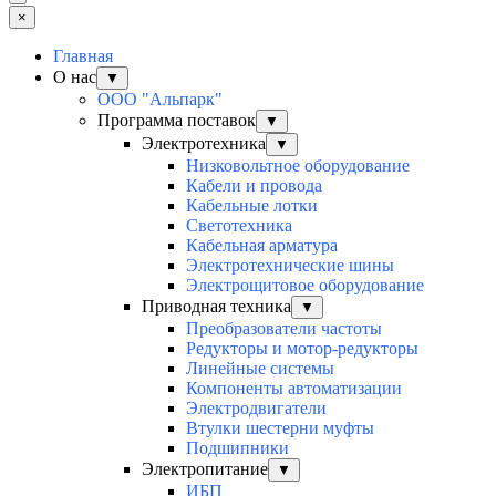
×
Главная
О нас
▼
ООО "Альпарк"
Программа поставок
▼
Электротехника
▼
Низковольтное оборудование
Кабели и провода
Кабельные лотки
Светотехника
Кабельная арматура
Электротехнические шины
Электрощитовое оборудование
Приводная техника
▼
Преобразователи частоты
Редукторы и мотор-редукторы
Линейные системы
Компоненты автоматизации
Электродвигатели
Втулки шестерни муфты
Подшипники
Электропитание
▼
ИБП