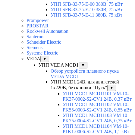
УПП SFB-33-75-E-00 380В, 75 кВт
УПП SFB-33-75-E-10 380В, 75 кВт
УПП SFB-33-75-E-11 380В, 75 кВт
Prompower
PROSTAR
Rockwell Automation
Santerno
Schneider Electric
Siemens
Systeme Electric
VEDA
▼
УПП VEDA MCD1
▼
Обзор устройств плавного пуска
VEDA MCD1
УПП MCD1 24В, для двигателей
1х220В, без кнопки "Пуск"
▼
УПП MCD1 MCD11101 VM-10-
PK37-0002-S2-CV1 24В, 0,37 кВт
УПП MCD1 MCD11102 VM-10-
PK55-0003-S2-CV1 24В, 0,55 кВт
УПП MCD1 MCD11103 VM-10-
PK75-0004-S2-CV1 24В, 0,75 кВт
УПП MCD1 MCD11104 VM-10-
P1K1-0006-S2-CV1 24В, 1,1 кВт