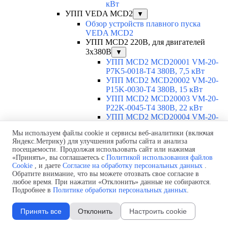
кВт
УПП VEDA MCD2
▼
Обзор устройств плавного пуска
VEDA MCD2
УПП MCD2 220В, для двигателей
3х380В
▼
УПП MCD2 MCD20001 VM-20-
P7K5-0018-T4 380В, 7,5 кВт
УПП MCD2 MCD20002 VM-20-
P15K-0030-T4 380В, 15 кВт
УПП MCD2 MCD20003 VM-20-
P22K-0045-T4 380В, 22 кВт
УПП MCD2 MCD20004 VM-20-
P30K-0060-T4 380В, 30 кВт
Мы используем файлы cookie и сервисы веб-аналитики (включая
УПП MCD2 MCD20005 VM-20-
Яндекс.Метрику) для улучшения работы сайта и анализа
P37K-0075-T4 380В, 37 кВт
посещаемости. Продолжая использовать сайт или нажимая
УПП MCD2 MCD20006 VM-20-
«Принять», вы соглашаетесь с
Политикой использования файлов
P45K-0090-T4 380В, 45 кВт
Cookie
, и даете
Согласие на обработку персональных данных
.
УПП MCD2 MCD20007 VM-20-
Обратите внимание, что вы можете отозвать свое согласие в
P55K-0110-T4 380В, 55 кВт
любое время. При нажатии «Отклонить» данные не собираются.
УПП MCD2 MCD20008 VM-20-
Подробнее в
Политике обработки персональных данных
.
P75K-0145-T4 380В, 75 кВт
УПП MCD2 MCD20009 VM-20-
Принять все
Отклонить
Настроить cookie
P90K-0175-T4 380В, 90 кВт
УПП MCD2 MCD20010 VM-20-