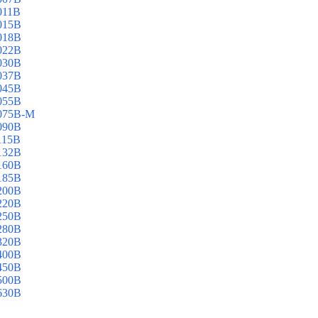
011B
015B
018B
022B
030B
037B
045B
055B
075B-M
090B
115B
132B
160B
185B
200B
220B
250B
280B
320B
400B
450B
500B
630B