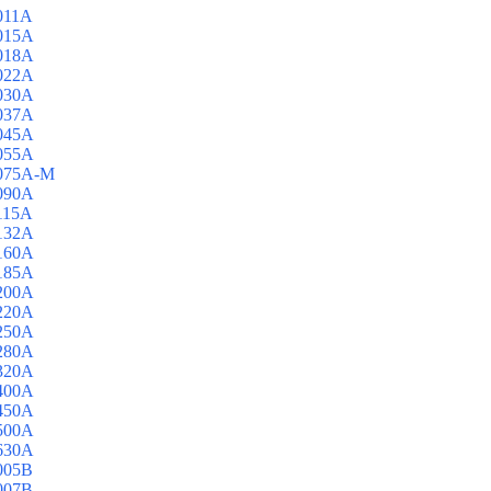
011A
015A
018A
022A
030A
037A
045A
055A
3075A-M
090A
115A
132A
160A
185A
200A
220A
250A
280A
320A
400A
450A
500A
630A
005B
007B