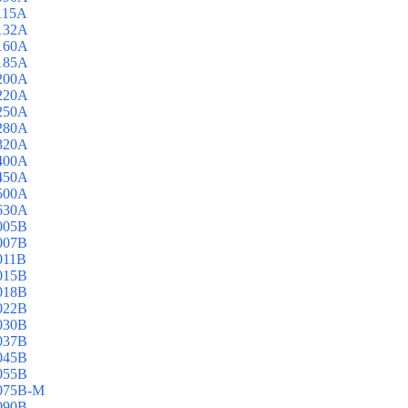
115A
132A
160A
185A
200A
220A
250A
280A
320A
400A
450A
500A
630A
005B
007B
011B
015B
018B
022B
030B
037B
045B
055B
075B-M
090B