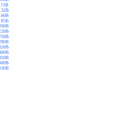
115B
132B
160B
185B
200B
220B
250B
280B
320B
400B
450B
500B
630B