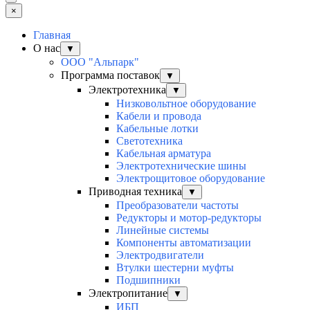
×
Главная
О нас
▼
ООО "Альпарк"
Программа поставок
▼
Электротехника
▼
Низковольтное оборудование
Кабели и провода
Кабельные лотки
Светотехника
Кабельная арматура
Электротехнические шины
Электрощитовое оборудование
Приводная техника
▼
Преобразователи частоты
Редукторы и мотор-редукторы
Линейные системы
Компоненты автоматизации
Электродвигатели
Втулки шестерни муфты
Подшипники
Электропитание
▼
ИБП