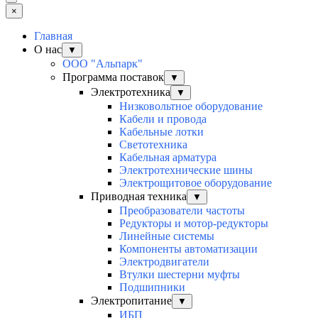
×
Главная
О нас
▼
ООО "Альпарк"
Программа поставок
▼
Электротехника
▼
Низковольтное оборудование
Кабели и провода
Кабельные лотки
Светотехника
Кабельная арматура
Электротехнические шины
Электрощитовое оборудование
Приводная техника
▼
Преобразователи частоты
Редукторы и мотор-редукторы
Линейные системы
Компоненты автоматизации
Электродвигатели
Втулки шестерни муфты
Подшипники
Электропитание
▼
ИБП