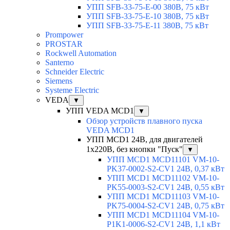
УПП SFB-33-75-E-00 380В, 75 кВт
УПП SFB-33-75-E-10 380В, 75 кВт
УПП SFB-33-75-E-11 380В, 75 кВт
Prompower
PROSTAR
Rockwell Automation
Santerno
Schneider Electric
Siemens
Systeme Electric
VEDA
▼
УПП VEDA MCD1
▼
Обзор устройств плавного пуска
VEDA MCD1
УПП MCD1 24В, для двигателей
1х220В, без кнопки "Пуск"
▼
УПП MCD1 MCD11101 VM-10-
PK37-0002-S2-CV1 24В, 0,37 кВт
УПП MCD1 MCD11102 VM-10-
PK55-0003-S2-CV1 24В, 0,55 кВт
УПП MCD1 MCD11103 VM-10-
PK75-0004-S2-CV1 24В, 0,75 кВт
УПП MCD1 MCD11104 VM-10-
P1K1-0006-S2-CV1 24В, 1,1 кВт