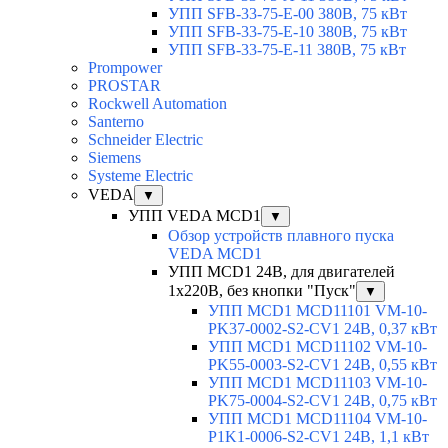
УПП SFB-33-75-E-00 380В, 75 кВт
УПП SFB-33-75-E-10 380В, 75 кВт
УПП SFB-33-75-E-11 380В, 75 кВт
Prompower
PROSTAR
Rockwell Automation
Santerno
Schneider Electric
Siemens
Systeme Electric
VEDA
▼
УПП VEDA MCD1
▼
Обзор устройств плавного пуска
VEDA MCD1
УПП MCD1 24В, для двигателей
1х220В, без кнопки "Пуск"
▼
УПП MCD1 MCD11101 VM-10-
PK37-0002-S2-CV1 24В, 0,37 кВт
УПП MCD1 MCD11102 VM-10-
PK55-0003-S2-CV1 24В, 0,55 кВт
УПП MCD1 MCD11103 VM-10-
PK75-0004-S2-CV1 24В, 0,75 кВт
УПП MCD1 MCD11104 VM-10-
P1K1-0006-S2-CV1 24В, 1,1 кВт