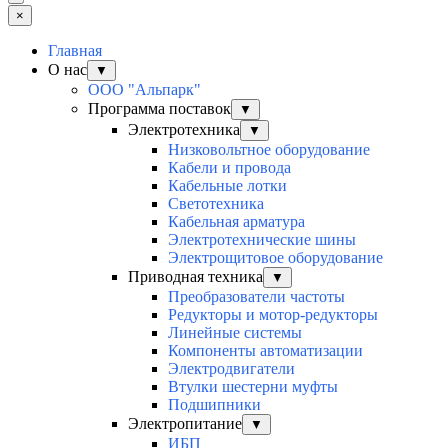
×
Главная
О нас
▼
ООО "Альпарк"
Программа поставок
▼
Электротехника
▼
Низковольтное оборудование
Кабели и провода
Кабельные лотки
Светотехника
Кабельная арматура
Электротехнические шины
Электрощитовое оборудование
Приводная техника
▼
Преобразователи частоты
Редукторы и мотор-редукторы
Линейные системы
Компоненты автоматизации
Электродвигатели
Втулки шестерни муфты
Подшипники
Электропитание
▼
ИБП