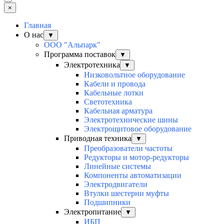
×
Главная
О нас
▼
ООО "Альпарк"
Программа поставок
▼
Электротехника
▼
Низковольтное оборудование
Кабели и провода
Кабельные лотки
Светотехника
Кабельная арматура
Электротехнические шины
Электрощитовое оборудование
Приводная техника
▼
Преобразователи частоты
Редукторы и мотор-редукторы
Линейные системы
Компоненты автоматизации
Электродвигатели
Втулки шестерни муфты
Подшипники
Электропитание
▼
ИБП