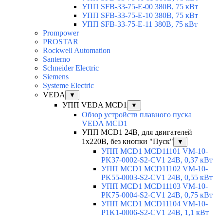
УПП SFB-33-75-E-00 380В, 75 кВт
УПП SFB-33-75-E-10 380В, 75 кВт
УПП SFB-33-75-E-11 380В, 75 кВт
Prompower
PROSTAR
Rockwell Automation
Santerno
Schneider Electric
Siemens
Systeme Electric
VEDA
▼
УПП VEDA MCD1
▼
Обзор устройств плавного пуска
VEDA MCD1
УПП MCD1 24В, для двигателей
1х220В, без кнопки "Пуск"
▼
УПП MCD1 MCD11101 VM-10-
PK37-0002-S2-CV1 24В, 0,37 кВт
УПП MCD1 MCD11102 VM-10-
PK55-0003-S2-CV1 24В, 0,55 кВт
УПП MCD1 MCD11103 VM-10-
PK75-0004-S2-CV1 24В, 0,75 кВт
УПП MCD1 MCD11104 VM-10-
P1K1-0006-S2-CV1 24В, 1,1 кВт