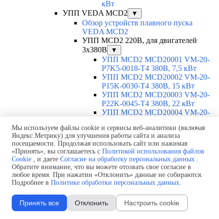
кВт
УПП VEDA MCD2
▼
Обзор устройств плавного пуска
VEDA MCD2
УПП MCD2 220В, для двигателей
3х380В
▼
УПП MCD2 MCD20001 VM-20-
P7K5-0018-T4 380В, 7,5 кВт
УПП MCD2 MCD20002 VM-20-
P15K-0030-T4 380В, 15 кВт
УПП MCD2 MCD20003 VM-20-
P22K-0045-T4 380В, 22 кВт
УПП MCD2 MCD20004 VM-20-
P30K-0060-T4 380В, 30 кВт
Мы используем файлы cookie и сервисы веб-аналитики (включая
УПП MCD2 MCD20005 VM-20-
Яндекс.Метрику) для улучшения работы сайта и анализа
P37K-0075-T4 380В, 37 кВт
посещаемости. Продолжая использовать сайт или нажимая
УПП MCD2 MCD20006 VM-20-
«Принять», вы соглашаетесь с
Политикой использования файлов
P45K-0090-T4 380В, 45 кВт
Cookie
, и даете
Согласие на обработку персональных данных
.
УПП MCD2 MCD20007 VM-20-
Обратите внимание, что вы можете отозвать свое согласие в
P55K-0110-T4 380В, 55 кВт
любое время. При нажатии «Отклонить» данные не собираются.
УПП MCD2 MCD20008 VM-20-
Подробнее в
Политике обработки персональных данных
.
P75K-0145-T4 380В, 75 кВт
УПП MCD2 MCD20009 VM-20-
Принять все
Отклонить
Настроить cookie
P90K-0175-T4 380В, 90 кВт
УПП MCD2 MCD20010 VM-20-