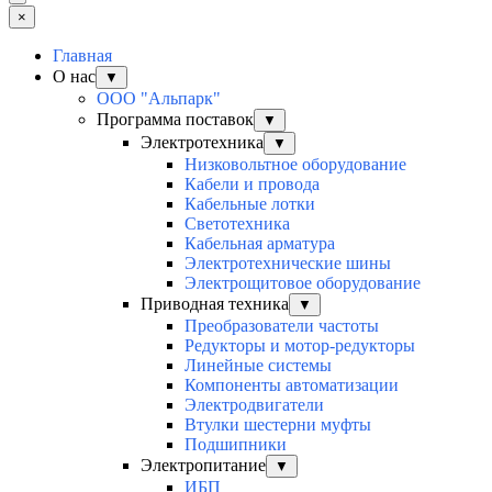
×
Главная
О нас
▼
ООО "Альпарк"
Программа поставок
▼
Электротехника
▼
Низковольтное оборудование
Кабели и провода
Кабельные лотки
Светотехника
Кабельная арматура
Электротехнические шины
Электрощитовое оборудование
Приводная техника
▼
Преобразователи частоты
Редукторы и мотор-редукторы
Линейные системы
Компоненты автоматизации
Электродвигатели
Втулки шестерни муфты
Подшипники
Электропитание
▼
ИБП