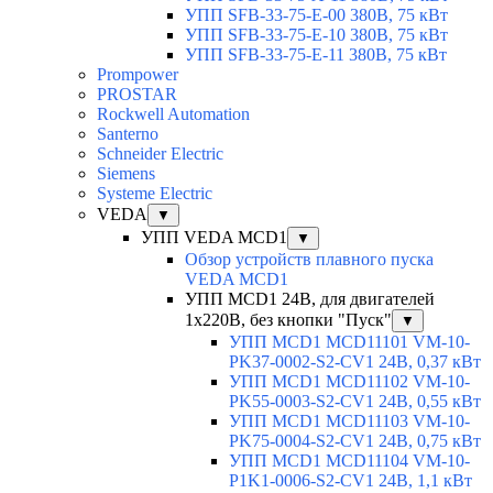
УПП SFB-33-75-E-00 380В, 75 кВт
УПП SFB-33-75-E-10 380В, 75 кВт
УПП SFB-33-75-E-11 380В, 75 кВт
Prompower
PROSTAR
Rockwell Automation
Santerno
Schneider Electric
Siemens
Systeme Electric
VEDA
▼
УПП VEDA MCD1
▼
Обзор устройств плавного пуска
VEDA MCD1
УПП MCD1 24В, для двигателей
1х220В, без кнопки "Пуск"
▼
УПП MCD1 MCD11101 VM-10-
PK37-0002-S2-CV1 24В, 0,37 кВт
УПП MCD1 MCD11102 VM-10-
PK55-0003-S2-CV1 24В, 0,55 кВт
УПП MCD1 MCD11103 VM-10-
PK75-0004-S2-CV1 24В, 0,75 кВт
УПП MCD1 MCD11104 VM-10-
P1K1-0006-S2-CV1 24В, 1,1 кВт