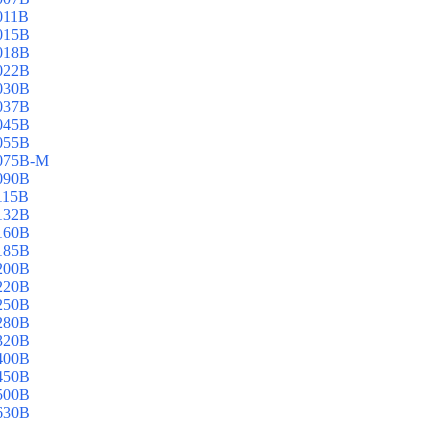
011B
015B
018B
022B
030B
037B
045B
055B
075B-M
090B
115B
132B
160B
185B
200B
220B
250B
280B
320B
400B
450B
500B
630B