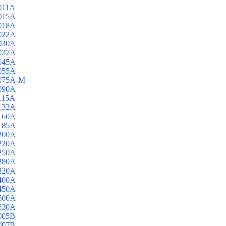
011A
015A
018A
022A
030A
037A
045A
055A
3075A-M
090A
115A
132A
160A
185A
200A
220A
250A
280A
320A
400A
450A
500A
630A
005B
007B