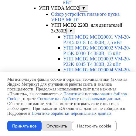
кВт
УПП VEDA MCD2
▼
Обзор устройств плавного пуска
VEDA MCD2
УПП MCD2 220В, для двигателей
3х380В
▼
УПП MCD2 MCD20001 VM-20-
P7K5-0018-T4 380В, 7,5 кВт
УПП MCD2 MCD20002 VM-20-
P15K-0030-T4 380В, 15 кВт
УПП MCD2 MCD20003 VM-20-
P22K-0045-T4 380В, 22 кВт
УПП MCD2 MCD20004 VM-20-
P30K-0060-T4 380В, 30 кВт
Мы используем файлы cookie и сервисы веб-аналитики (включая
УПП MCD2 MCD20005 VM-20-
Яндекс.Метрику) для улучшения работы сайта и анализа
P37K-0075-T4 380В, 37 кВт
посещаемости. Продолжая использовать сайт или нажимая
УПП MCD2 MCD20006 VM-20-
«Принять», вы соглашаетесь с
Политикой использования файлов
P45K-0090-T4 380В, 45 кВт
Cookie
, и даете
Согласие на обработку персональных данных
.
УПП MCD2 MCD20007 VM-20-
Обратите внимание, что вы можете отозвать свое согласие в
P55K-0110-T4 380В, 55 кВт
любое время. При нажатии «Отклонить» данные не собираются.
УПП MCD2 MCD20008 VM-20-
Подробнее в
Политике обработки персональных данных
.
P75K-0145-T4 380В, 75 кВт
УПП MCD2 MCD20009 VM-20-
Принять все
Отклонить
Настроить cookie
P90K-0175-T4 380В, 90 кВт
УПП MCD2 MCD20010 VM-20-