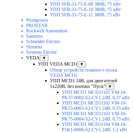
УПП SFB-33-75-E-00 380В, 75 кВт
УПП SFB-33-75-E-10 380В, 75 кВт
УПП SFB-33-75-E-11 380В, 75 кВт
Prompower
PROSTAR
Rockwell Automation
Santerno
Schneider Electric
Siemens
Systeme Electric
VEDA
▼
УПП VEDA MCD1
▼
Обзор устройств плавного пуска
VEDA MCD1
УПП MCD1 24В, для двигателей
1х220В, без кнопки "Пуск"
▼
УПП MCD1 MCD11101 VM-10-
PK37-0002-S2-CV1 24В, 0,37 кВт
УПП MCD1 MCD11102 VM-10-
PK55-0003-S2-CV1 24В, 0,55 кВт
УПП MCD1 MCD11103 VM-10-
PK75-0004-S2-CV1 24В, 0,75 кВт
УПП MCD1 MCD11104 VM-10-
P1K1-0006-S2-CV1 24В, 1,1 кВт