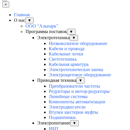
×
Главная
О нас
▼
ООО "Альпарк"
Программа поставок
▼
Электротехника
▼
Низковольтное оборудование
Кабели и провода
Кабельные лотки
Светотехника
Кабельная арматура
Электротехнические шины
Электрощитовое оборудование
Приводная техника
▼
Преобразователи частоты
Редукторы и мотор-редукторы
Линейные системы
Компоненты автоматизации
Электродвигатели
Втулки шестерни муфты
Подшипники
Электропитание
▼
ИБП