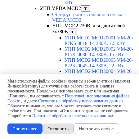
кВт
УПП VEDA MCD2
▼
Обзор устройств плавного пуска
VEDA MCD2
УПП MCD2 220В, для двигателей
3х380В
▼
УПП MCD2 MCD20001 VM-20-
P7K5-0018-T4 380В, 7,5 кВт
УПП MCD2 MCD20002 VM-20-
P15K-0030-T4 380В, 15 кВт
УПП MCD2 MCD20003 VM-20-
P22K-0045-T4 380В, 22 кВт
УПП MCD2 MCD20004 VM-20-
P30K-0060-T4 380В, 30 кВт
Мы используем файлы cookie и сервисы веб-аналитики (включая
УПП MCD2 MCD20005 VM-20-
Яндекс.Метрику) для улучшения работы сайта и анализа
P37K-0075-T4 380В, 37 кВт
посещаемости. Продолжая использовать сайт или нажимая
УПП MCD2 MCD20006 VM-20-
«Принять», вы соглашаетесь с
Политикой использования файлов
P45K-0090-T4 380В, 45 кВт
Cookie
, и даете
Согласие на обработку персональных данных
.
УПП MCD2 MCD20007 VM-20-
Обратите внимание, что вы можете отозвать свое согласие в
P55K-0110-T4 380В, 55 кВт
любое время. При нажатии «Отклонить» данные не собираются.
УПП MCD2 MCD20008 VM-20-
Подробнее в
Политике обработки персональных данных
.
P75K-0145-T4 380В, 75 кВт
УПП MCD2 MCD20009 VM-20-
Принять все
Отклонить
Настроить cookie
P90K-0175-T4 380В, 90 кВт
УПП MCD2 MCD20010 VM-20-