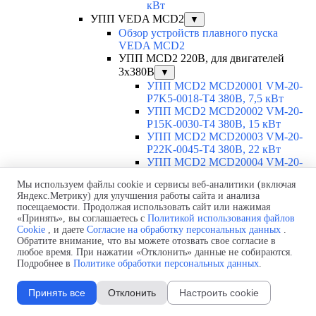
кВт
УПП VEDA MCD2
▼
Обзор устройств плавного пуска
VEDA MCD2
УПП MCD2 220В, для двигателей
3х380В
▼
УПП MCD2 MCD20001 VM-20-
P7K5-0018-T4 380В, 7,5 кВт
УПП MCD2 MCD20002 VM-20-
P15K-0030-T4 380В, 15 кВт
УПП MCD2 MCD20003 VM-20-
P22K-0045-T4 380В, 22 кВт
УПП MCD2 MCD20004 VM-20-
P30K-0060-T4 380В, 30 кВт
Мы используем файлы cookie и сервисы веб-аналитики (включая
УПП MCD2 MCD20005 VM-20-
Яндекс.Метрику) для улучшения работы сайта и анализа
P37K-0075-T4 380В, 37 кВт
посещаемости. Продолжая использовать сайт или нажимая
УПП MCD2 MCD20006 VM-20-
«Принять», вы соглашаетесь с
Политикой использования файлов
P45K-0090-T4 380В, 45 кВт
Cookie
, и даете
Согласие на обработку персональных данных
.
УПП MCD2 MCD20007 VM-20-
Обратите внимание, что вы можете отозвать свое согласие в
P55K-0110-T4 380В, 55 кВт
любое время. При нажатии «Отклонить» данные не собираются.
УПП MCD2 MCD20008 VM-20-
Подробнее в
Политике обработки персональных данных
.
P75K-0145-T4 380В, 75 кВт
УПП MCD2 MCD20009 VM-20-
Принять все
Отклонить
Настроить cookie
P90K-0175-T4 380В, 90 кВт
УПП MCD2 MCD20010 VM-20-